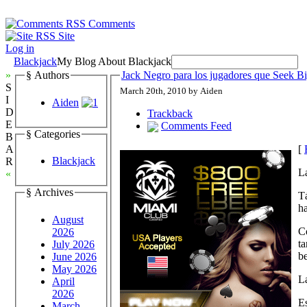
Comments
Site
Log in
Blackjack
My Blog About Blackjack
»
§ Authors
Jack Negro para los jugadores que Seek 
S
March 20th, 2010 by Aiden
I
Aiden
D
Trackback
E
Comments Feed
§ Categories
B
[
A
Blackjack
R
La
«
§ Archives
Tá
ha
August
Co
2026
ta
July 2026
be
June 2026
May 2026
La
April
2026
Es
March