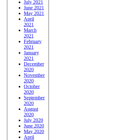
July 2021
June 2021
May 2021
April
2021
March
2021
February
2021
January
2021
December
2020
November
2020
October
2020
September
2020
August
2020
July 2020
June 2020
May 2020
April