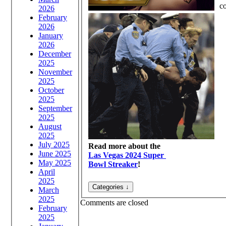
c
2026
February
2026
January
2026
December
2025
November
2025
October
2025
September
2025
August
2025
July 2025
Read more about the
June 2025
Las Vegas 2024 Super
May 2025
Bowl Streaker
!
April
2025
March
2025
Comments are closed
February
2025