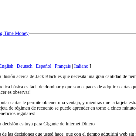
Big-Time Money
English
|
Deutsch
|
Español
|
Français
|
Italiano
]
 ilusión acerca de Jack Black es que necesita una gran cantidad de tie
ctica básica es fácil de dominar y que son capaces de adquirir cartas q
cer es observar!
ntar cartas le permite obtener una ventaja, y mientras que la tarjeta es
rjeta de régimen de recuento se puede aprender en torno a cinco minutos
neficios regulares!
 decisión es tuya para Gigante de Internet Dinero
 de las decisiones que usted hace, que con el tiempo adquirirá web sin 