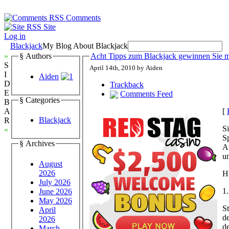
Comments
Site
Log in
Blackjack
My Blog About Blackjack
»
§ Authors
Acht Tipps zum Blackjack gewinnen Sie 
S
April 14th, 2010 by Aiden
I
Aiden
D
Trackback
E
Comments Feed
§ Categories
B
[
A
Blackjack
R
Si
«
Sp
§ Archives
A
u
August
2026
H
July 2026
1.
June 2026
May 2026
St
April
d
2026
de
March