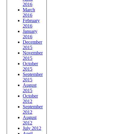
2016
March
2016
February
2016
January
2016
December
2015
November
2015
October
2015
September
2015
August
2015
October
2012
September
2012
August
2012
July 2012
April