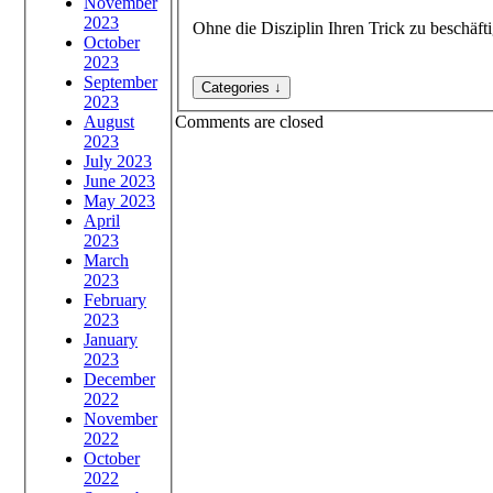
November
2023
Ohne die Disziplin Ihren Trick zu beschäfti
October
2023
September
2023
August
Comments are closed
2023
July 2023
June 2023
May 2023
April
2023
March
2023
February
2023
January
2023
December
2022
November
2022
October
2022