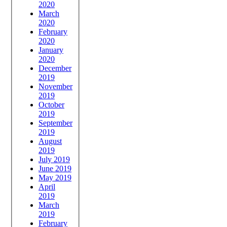
2020
March
2020
February
2020
January
2020
December
2019
November
2019
October
2019
September
2019
August
2019
July 2019
June 2019
May 2019
April
2019
March
2019
February