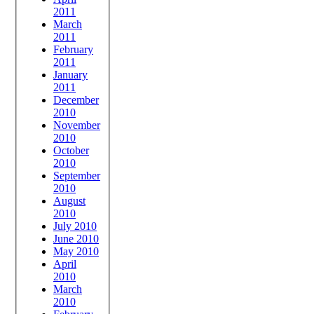
2011
March
2011
February
2011
January
2011
December
2010
November
2010
October
2010
September
2010
August
2010
July 2010
June 2010
May 2010
April
2010
March
2010