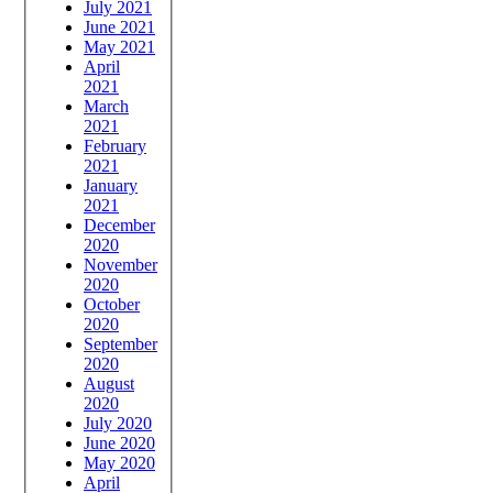
July 2021
June 2021
May 2021
April
2021
March
2021
February
2021
January
2021
December
2020
November
2020
October
2020
September
2020
August
2020
July 2020
June 2020
May 2020
April