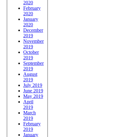
2020
February
2020
January
2020
December
2019
November
2019
October
2019
September
2019
August
2019
July 2019
June 2019
May 2019
April
2019
March
2019
February
2019
January