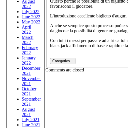
Questo perché le possibilità di un biglietto
August
favoriscono il giocatore.
2022
July 2022
L'introduzione eccellente biglietto d'auguri
June 2022
May 2022
Anche se semplice questo processo può esser
April
da gioco e la possibilità di generare guadagn
2022
March
Con tutti i mezzi per passare ad altri carto
2022
black jack affidamento di base è rapido e fa
February
2022
January
2022
December
Comments are closed
2021
November
2021
October
2021
September
2021
August
2021
July 2021
June 2021