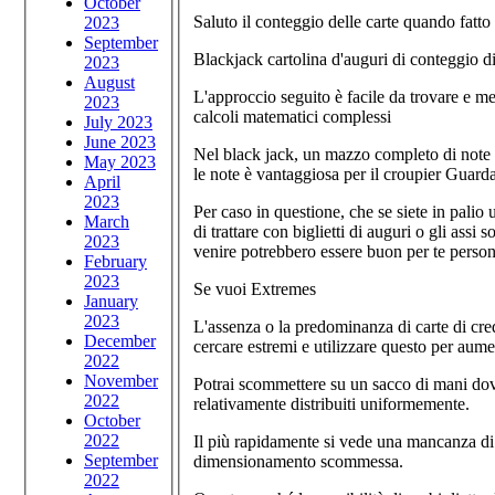
October
Saluto il conteggio delle carte quando fatto
2023
September
Blackjack cartolina d'auguri di conteggio d
2023
August
L'approccio seguito è facile da trovare e m
2023
calcoli matematici complessi
July 2023
June 2023
Nel black jack, un mazzo completo di note 
May 2023
le note è vantaggiosa per il croupier Guarda
April
2023
Per caso in questione, che se siete in pali
March
di trattare con biglietti di auguri o gli ass
2023
venire potrebbero essere buon per te perso
February
2023
Se vuoi Extremes
January
2023
L'assenza o la predominanza di carte di cred
December
cercare estremi e utilizzare questo per aum
2022
November
Potrai scommettere su un sacco di mani dove 
2022
relativamente distribuiti uniformemente.
October
2022
Il più rapidamente si vede una mancanza di
September
dimensionamento scommessa.
2022