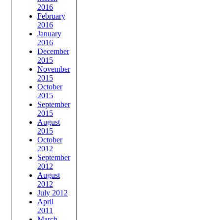
2016
February
2016
January
2016
December
2015
November
2015
October
2015
September
2015
August
2015
October
2012
September
2012
August
2012
July 2012
April
2011
March